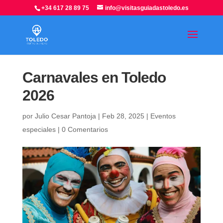
+34 617 28 89 75
info@visitasguiadastoledo.es
Carnavales en Toledo
2026
por
Julio Cesar Pantoja
|
Feb 28, 2025
|
Eventos
especiales
|
0 Comentarios