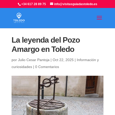
+34 617 28 89 75
info@visitasguiadastoledo.es
La leyenda del Pozo
Amargo en Toledo
por
Julio Cesar Pantoja
|
Oct 22, 2025
|
Información y
curiosidades
|
0 Comentarios